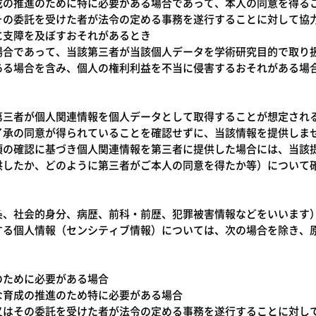
成の推進のために特に必要がある場合であって、本人の同意を得る
その委託を受けた者が法令の定める事務を遂行することに対して協
に支障を及ぼすおそれがあるとき
場合であって、当該第三者が当該個人データを学術研究目的で取り
ある場合を含み、個人の権利利益を不当に侵害するおそれがある場
第三者が個人関連情報を個人データとして取得することが想定され
了承の同意が得られていることを確認せずに、当該情報を提供しま
項の確認に基づき個人関連情報を第三者に提供した場合には、当該
供したか、どのように第三者がご本人の同意を得たか等）について
条、社会的身分、病歴、前科・前歴、犯罪被害情報などをいいます
する個人情報（センシティブ情報）については、次の場合を除き、
のために必要がある場合
な育成の推進のため特に必要がある場合
又はその委託を受けた者が法令の定める事務を遂行することに対し