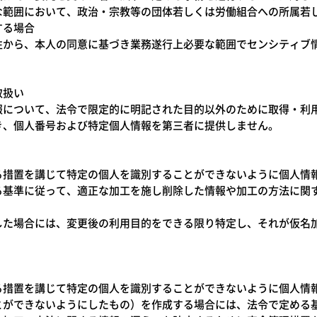
な範囲において、政治・宗教等の団体若しくは労働組合への所属若
する場合
性から、本人の同意に基づき業務遂行上必要な範囲でセンシティブ
取扱い
報について、法令で限定的に明記された目的以外のために取得・利
き、個人番号および特定個人情報を第三者に提供しません。
る措置を講じて特定の個人を識別することができないように個人情
る基準に従って、適正な加工を施し削除した情報や加工の方法に関
した場合には、変更後の利用目的をできる限り特定し、それが仮名
る措置を講じて特定の個人を識別することができないように個人情
とができないようにしたもの）を作成する場合には、法令で定める