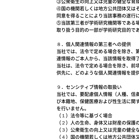
③公衆衛生の向上又は児童の健全な育
④国の機関若しくは地方公共団体又は
同意を得ることにより当該事務の遂行
⑤当該第三者が学術研究機関等である
取り扱う目的の一部が学術研究目的で
８．個人関連情報の第三者への提供
当社では、法令で定める場合を除き、
連情報のご本人から、当該情報を取得
当社は、法令で定める場合を除き、前
供先に、どのような個人関連情報を提
９．センシティブ情報の取扱い
当社では、要配慮個人情報（人種、信
び本籍地、保健医療および性生活に関
を行いません。
（１）法令等に基づく場合
（２）人の生命、身体又は財産の保護
（３）公衆衛生の向上又は児童の健全
（４）国の機関若しくは地方公共団体