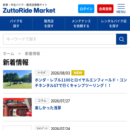
新車・中古バイク・販売店情報サイト
ログイン
会員登録
MENU
バイクを
販売店
メンテナンス
レンタルバイク店
探す
を探す
を依頼する
を探す
ホーム
新着情報
新着情報
2026/08/03
ﾂｰﾘﾝｸﾞ
ホンダ・レブル1100とロイヤルエンフィールド・コン
チネンタルGTで行くキャンプツーリング！！
2026/07/27
コラム
楽しかった浅草
2026/07/24
ｷｬﾝﾍﾟｰﾝ