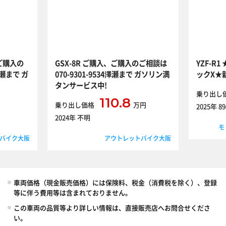
ご購入の
GSX-8R ご購入、ご購入のご相談は
YZF-R
澤瀬まで ガ
070-9301-9534澤瀬まで ガソリン満
ックX★
タンサービス中!
乗り出し
110.8
乗り出し価格
万円
2025年 8
2024年 不明
モ
バイク大阪
アウトレットバイク大阪
車両価格（現金販売価格）には保険料、税金（消費税を除く）、登録
等に伴う費用等は含まれておりません。
この車両の品質等より詳しい情報は、直接販売店へお問合せくださ
い。