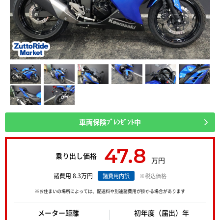
車両保険ﾌﾟﾚﾝｾﾞﾝﾄ中
47.8
乗り出し価格
万円
諸費用 8.3万円
諸費用内訳
※税込価格
※お住まいの場所によっては、配送料や別途諸費用が掛かる場合があります
メーター距離
初年度（届出）年