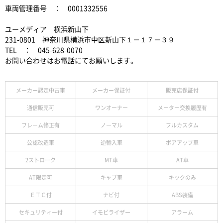
車両管理番号 ： 0001332556
ユーメディア 横浜新山下
231-0801 神奈川県横浜市中区新山下１－１７－３９
TEL ： 045-628-0070
お問い合わせはお電話にてお願いします。
メーカー認定中古車
メーカー保証付
販売店保証付
通信販売可
ワンオーナー
メーター交換履歴有
フレーム修正有
ノーマル
フルカスタム
公認改造車
逆輸入車
ボアアップ車
2ストローク
MT車
AT車
AT限定可
キャブ車
キックのみ
ＥＴＣ付
ナビ付
ABS装備
セキュリティー付
イモビライザー
アラーム