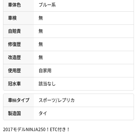
車体色
ブルー系
車検
無
自賠責
無
修復歴
無
改造歴
無
使用歴
自家用
冠水車
該当なし
車輌タイプ
スポーツ/レプリカ
製造国
タイ
2017モデルNINJA250！ETC付き！