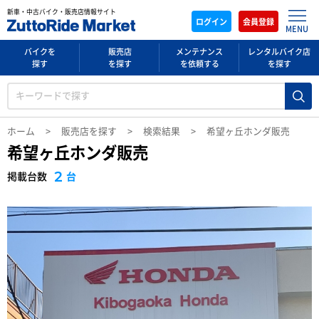
新車・中古バイク・販売店情報サイト
ログイン
会員登録
MENU
バイクを
販売店
メンテナンス
レンタルバイク店
探す
を探す
を依頼する
を探す
ホーム
販売店を探す
検索結果
希望ヶ丘ホンダ販売
希望ヶ丘ホンダ販売
2
台
掲載台数