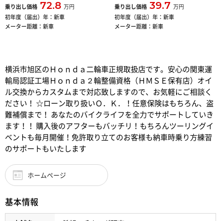
72.8
39.7
乗り出し価格
万円
乗り出し価格
万円
初年度（届出）年：
新車
初年度（届出）年：
新車
メーター距離：
新車
メーター距離：
新車
横浜市旭区のＨｏｎｄａ二輪車正規取扱店です。安心の関東運
輸局認証工場Ｈｏｎｄａ２輪整備資格（ＨＭＳＥ保有店）オイ
ル交換からカスタムまで対応致しますので、お気軽にご相談く
ださい！ ☆ローン取り扱いＯ．Ｋ．！任意保険はもちろん、盗
難補償まで！ あなたのバイクライフを全力でサポートしていき
ます！！ 購入後のアフターもバッチリ！もちろんツーリングイ
ベントも毎月開催！免許取り立てのお客様も納車時乗り方練習
のサポートもいたします
ホームページ
基本情報