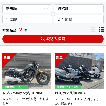
新着順
価格順
年式順
走行距離
2
対象商品
件
絞込み検索
新車
新車
車両保険ﾌﾟﾚﾝｾﾞﾝﾄ中
車両保険ﾌﾟﾚﾝｾﾞﾝﾄ中
レブル250/ホンダ/HONDA
PCX/ホンダ/HONDA
レブル E-Clutchが入荷いたしま
２０２５年 PCX125入荷しまし
した！！
た。即納です