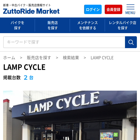
新車・中古バイク・販売店情報サイト
ログイン
会員登録
MENU
バイクを
販売店
メンテナンス
レンタルバイク店
探す
を探す
を依頼する
を探す
ホーム
販売店を探す
検索結果
LAMP CYCLE
LAMP CYCLE
2
台
掲載台数