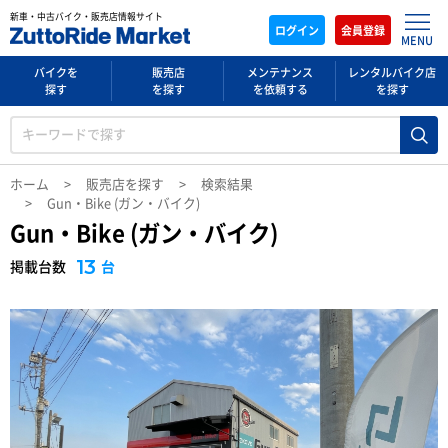
新車・中古バイク・販売店情報サイト
ログイン
会員登録
MENU
バイクを
販売店
メンテナンス
レンタルバイク店
探す
を探す
を依頼する
を探す
ホーム
販売店を探す
検索結果
Gun・Bike (ガン・バイク)
Gun・Bike (ガン・バイク)
13
台
掲載台数