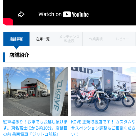
メンテナンス
店舗詳細
在庫一覧
作業実績
レビュー
料金表
店舗紹介
駐車場あり！お車でもお越し頂けま
KOVE 正規取扱店です！ カスタムや
す。東名富士ICから約10分。店舗目
サスペンション調整もご相談くださ
の前 岳南電車『ジャトコ前駅』
い！